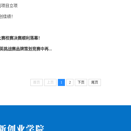
划项目立项
创佳绩！
新大赛校赛决赛顺利落幕！
挑战赛品牌策划竞赛中再...
首页
上页
1
2
下页
尾页